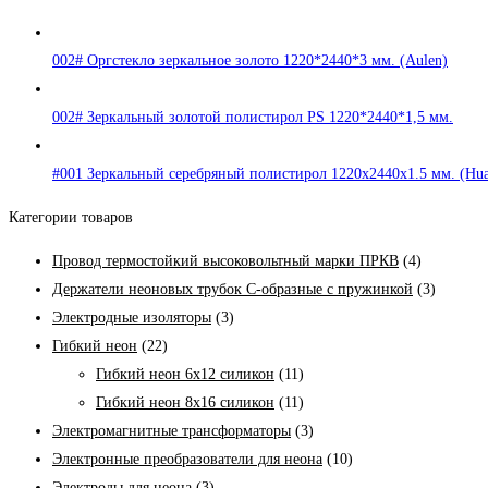
002# Оргстекло зеркальное золото 1220*2440*3 мм. (Aulen)
002# Зеркальный золотой полистирол PS 1220*2440*1,5 мм.
#001 Зеркальный серебряный полистирол 1220х2440х1.5 мм. (Hua
Категории товаров
Провод термостойкий высоковольтный марки ПРКВ
(4)
Держатели неоновых трубок С-образные с пружинкой
(3)
Электродные изоляторы
(3)
Гибкий неон
(22)
Гибкий неон 6x12 силикон
(11)
Гибкий неон 8x16 силикон
(11)
Электромагнитные трансформаторы
(3)
Электронные преобразователи для неона
(10)
Электроды для неона
(3)